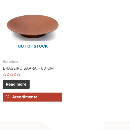
OUT OF STOCK
Braseiros
BRASEIRO SAARA – 60 CM
Rated
0
Read more
out
of
5
Atendimento