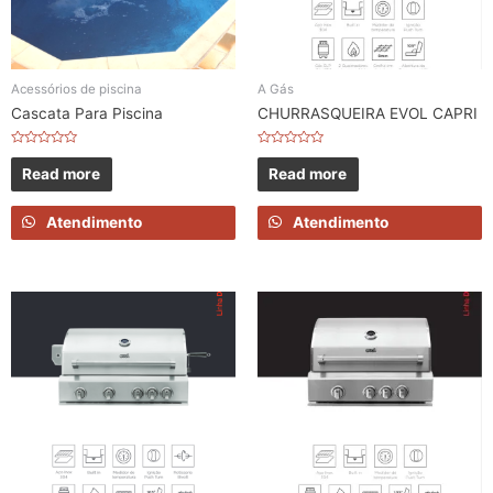
Acessórios de piscina
A Gás
Cascata Para Piscina
CHURRASQUEIRA EVOL CAPRI
Rated
Rated
0
0
Read more
Read more
out
out
of
of
5
5
Atendimento
Atendimento