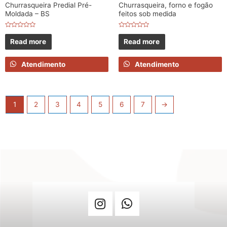
Churrasqueira Predial Pré-
Churrasqueira, forno e fogão
Moldada – BS
feitos sob medida
Rated
Rated
0
0
Read more
Read more
out
out
of
of
5
5
Atendimento
Atendimento
1
2
3
4
5
6
7
→