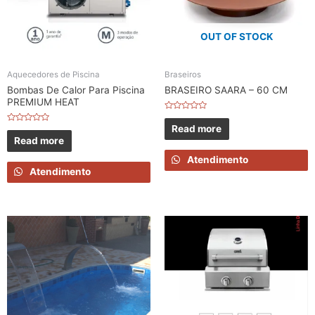
OUT OF STOCK
Aquecedores de Piscina
Braseiros
Bombas De Calor Para Piscina
BRASEIRO SAARA – 60 CM
PREMIUM HEAT
Rated
0
Read more
Rated
out
0
Read more
of
out
5
of
Atendimento
5
Atendimento