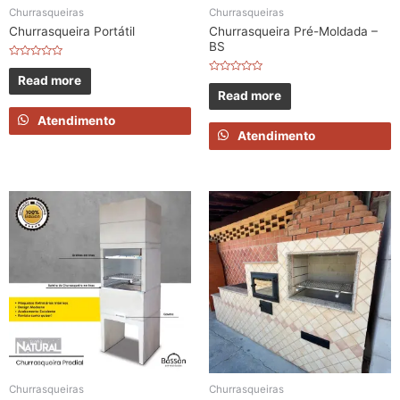
Churrasqueiras
Churrasqueiras
Churrasqueira Portátil
Churrasqueira Pré-Moldada –
BS
Rated
0
Read more
Rated
out
0
Read more
of
out
5
of
Atendimento
5
Atendimento
Churrasqueiras
Churrasqueiras