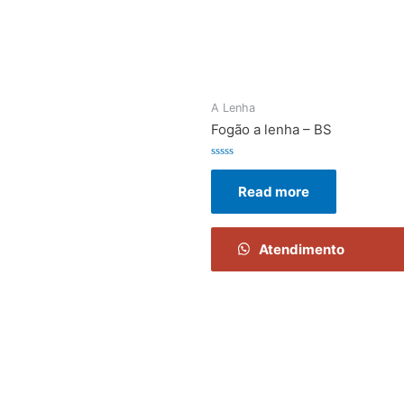
A Lenha
Fogão a lenha – BS
Rated
0
Read more
out
of
5
Atendimento