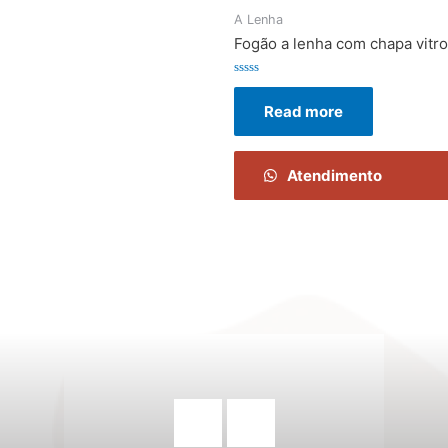
A Lenha
Fogão a lenha com chapa vitr
Rated
0
Read more
out
of
5
Atendimento