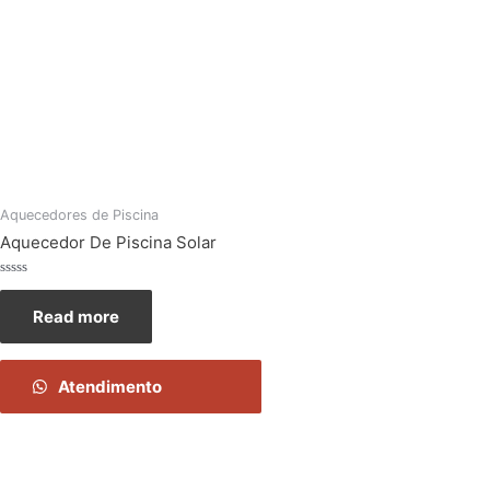
Aquecedores de Piscina
Aquecedor De Piscina Solar
Rated
0
Read more
out
of
5
Atendimento