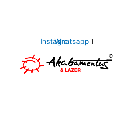
Instagram
Whatsapp
cer a nossa
ocê e sua
!