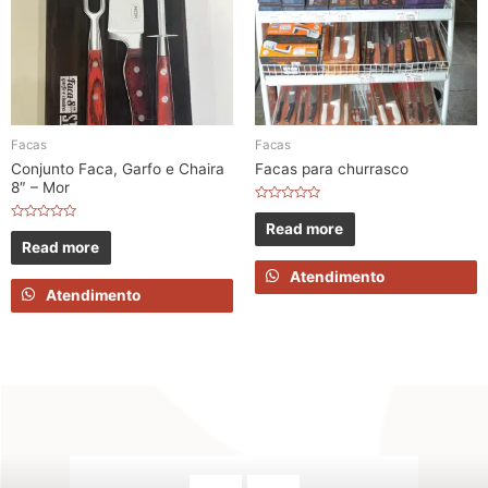
Facas
Facas
Conjunto Faca, Garfo e Chaira
Facas para churrasco
8″ – Mor
Rated
0
Read more
Rated
out
0
Read more
of
out
5
of
Atendimento
5
Atendimento