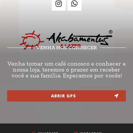
VENHA NOS CONHECER
Venha tomar um café conosco e conhecer a
nossa loja, teremos o prazer em receber
você e sua família. Esperamos por vocês!
ABRIR GPS