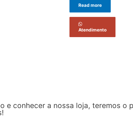
0
Read more
out
of
5
Atendimento
 e conhecer a nossa loja, teremos o 
s!