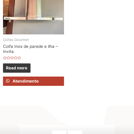
Coifas Gourmet
Coifa Inox de parede e ilha –
Invita
Rated
0
Read more
out
of
5
Atendimento