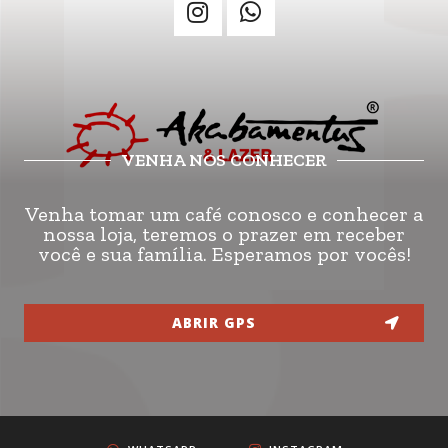
VENHA NOS CONHECER
Venha tomar um café conosco e conhecer a
nossa loja, teremos o prazer em receber
você e sua família. Esperamos por vocês!
ABRIR GPS