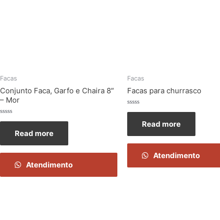
Facas
Facas
Conjunto Faca, Garfo e Chaira 8″
Facas para churrasco
– Mor
Rated
0
Rated
Read more
out
0
of
Read more
out
5
of
5
Atendimento
Atendimento