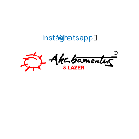
Instagram
Whatsapp
cer a nossa
ocê e sua
!