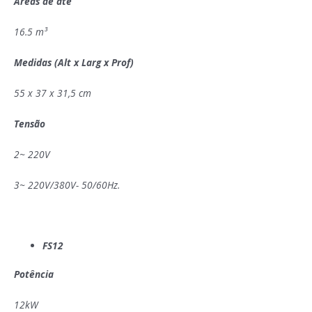
Áreas de até
16.5 m³
Medidas (Alt x Larg x Prof)
55 x 37 x 31,5 cm
Tensão
2~ 220V
3~ 220V/380V- 50/60Hz.
FS12
Potência
12kW