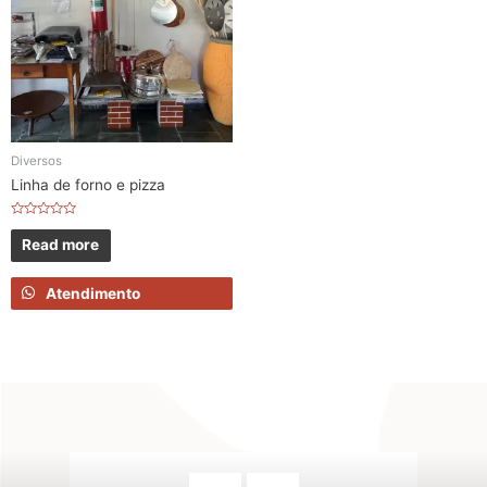
Diversos
Linha de forno e pizza
Rated
0
Read more
out
of
5
Atendimento